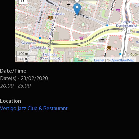
16
100 m
300 ft
Leaflet
| ©
OpenStreetMap
Date/Time
Date(s) - 23/02/2020
20:00 - 23:00
Location
Vertigo Jazz Club & Restaurant