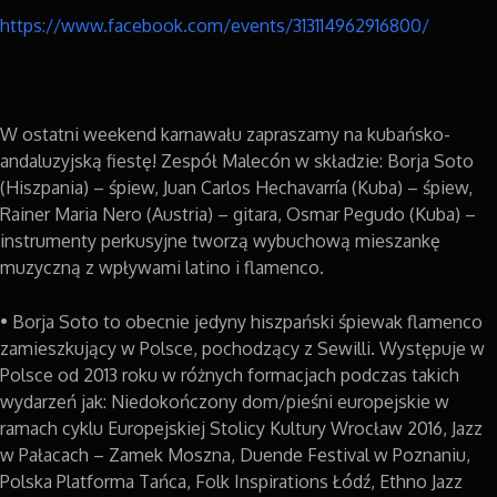
https://www.facebook.com/events/313114962916800/
W ostatni weekend karnawału zapraszamy na kubańsko-
andaluzyjską fiestę! Zespół Malecón w składzie: Borja Soto
(Hiszpania) – śpiew, Juan Carlos Hechavarría (Kuba) – śpiew,
Rainer Maria Nero (Austria) – gitara, Osmar Pegudo (Kuba) –
instrumenty perkusyjne tworzą wybuchową mieszankę
muzyczną z wpływami latino i flamenco.
• Borja Soto to obecnie jedyny hiszpański śpiewak flamenco
zamieszkujący w Polsce, pochodzący z Sewilli. Występuje w
Polsce od 2013 roku w różnych formacjach podczas takich
wydarzeń jak: Niedokończony dom/pieśni europejskie w
ramach cyklu Europejskiej Stolicy Kultury Wrocław 2016, Jazz
w Pałacach – Zamek Moszna, Duende Festival w Poznaniu,
Polska Platforma Tańca, Folk Inspirations Łódź, Ethno Jazz