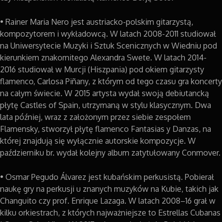
• Rainer Maria Nero jest austriacko-polskim gitarzystą,
kompozytorem i wykładowcą. W latach 2008-2011 studiował
na Uniwersytecie Muzyki i Sztuk Scenicznych w Wiedniu pod
kierunkiem znakomitego Alexandra Swete. W latach 2014-
2016 studiował w Murcji (Hiszpania) pod okiem gitarzysty
flamenco, Carlosa Piñany, z którym od tego czasu gra koncerty
na całym świecie. W 2015 artysta wydał swoją debiutancką
płytę Castles of Spain, utrzymaną w stylu klasycznym. Dwa
lata później, wraz z założonym przez siebie zespołem
Flamensky, stworzył płytę flamenco Fantasias y Danzas, na
której znajdują się wyłącznie autorskie kompozycje. W
październiku br. wydał kolejny album zatytułowany Conmover.
• Osmar Pegudo Álvarez jest kubańskim perkusistą. Pobierał
naukę gry na perkusji u znanych muzyków na Kubie, takich jak
Changuito czy prof. Enrique Lazaga. W latach 2008–16 grał w
kilku orkiestrach, z których najważniejsze to Estrellas Cubanas