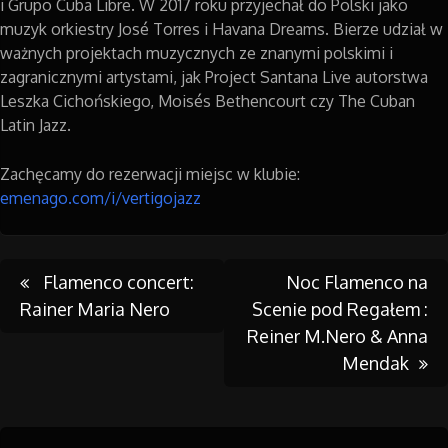
i Grupo Cuba Libre. W 2017 roku przyjechał do Polski jako
muzyk orkiestry José Torres i Havana Dreams. Bierze udział w
ważnych projektach muzycznych ze znanymi polskimi i
zagranicznymi artystami, jak Project Santana Live autorstwa
Leszka Cichońskiego, Moisés Bethencourt czy The Cuban
Latin Jazz.
Zachęcamy do rezerwacji miejsc w klubie:
emenago.com/i/vertigojazz
Post
Flamenco concert:
Noc Flamenco na
Rainer Maria Nero
Scenie pod Regałem :
Reiner M.Nero & Anna
navigation
Mendak