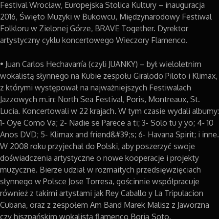
Festival Wrocław, Europejska Stolica Kultury – inauguracja
2016, Święto Muzyki w Bukowcu, Międzynarodowy Festiwal
Folkloru w Zielonej Górze, BRAVE Together. Dyrektor
artystyczny cyklu koncertowego Wieczory Flamenco.
• Juan Carlos Hechavarría (czyli JUANKY) – był wieloletnim
wokalistą słynnego na Kubie zespołu Giralodo Piloto i Klimax,
z którymi występował na najważniejszych Festiwalach
Jazzowych m.in: North Sea Festival, Poris, Montreaux, St.
Lucia. Koncertowali w 22 krajach. W tym czasie wydali albumy:
1- Oye Como Va; 2- Nadie se Parece a ti; 3- Solo tu y yo; 4- 10
Anos DVD; 5- Klimax and friend&#39;s; 6- Havana Spirit; i inne.
W 2008 roku przyjechał do Polski, aby poszerzyć swoje
doświadczenia artystyczne o nowe kooperacje i projekty
muzyczne. Bierze udział w rozmaitych przedsięwzięciach
słynnego w Polsce Jose Torresa, gościnnie współpracuje
również z takimi artystami jak Rey Caballo y La Tripulacion
Cubana, oraz z zespołem Am Band Marek Malisz z Jaworzna
czy hiszpańskim wokalistą flamenco Borją Soto.