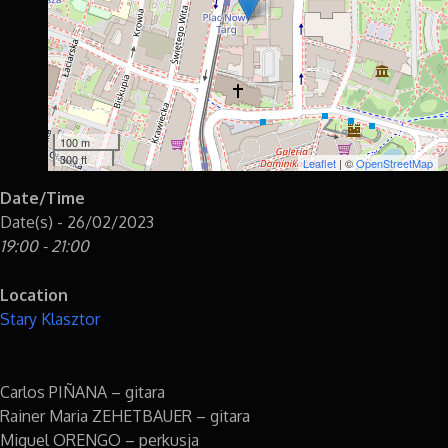
100 m
300 ft
Leaflet
| ©
OpenStreetMap
Date/Time
Date(s) - 26/02/2023
19:00 - 21:00
Location
Stary Klasztor
Carlos PIÑANA – gitara
Rainer Maria ZEHETBAUER – gitara
Miguel ORENGO – perkusja