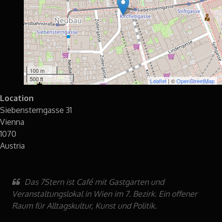
100 m
500 ft
Leaflet
| ©
OpenStreetMap
Location
Siebensterngasse 31
Vienna
1070
Austria
Das
7Stern
ist
Café
mit Gastgarten und
Veranstaltungslokal in Wien im 7. Bezirk. Ein offener
Raum für Alltagskultur, Kunst und Politik.